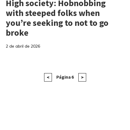
High society: Hobnobbing
with steeped folks when
you’re seeking to not to go
broke
2 de abril de 2026
Navegação
Página
Página
6
Próxima
<
>
anterior
página
por
posts