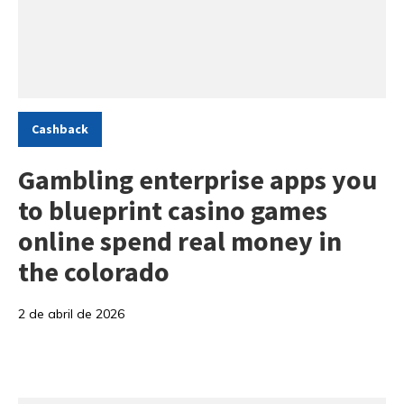
Categorias:
Cashback
Gambling enterprise apps you
to blueprint casino games
online spend real money in
the colorado
2 de abril de 2026