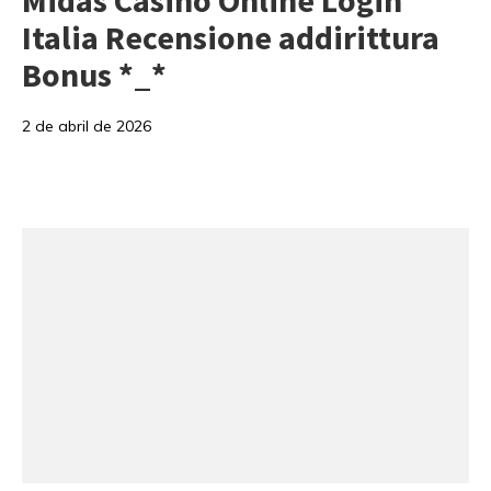
Italia Recensione addirittura
Bonus *_*
2 de abril de 2026