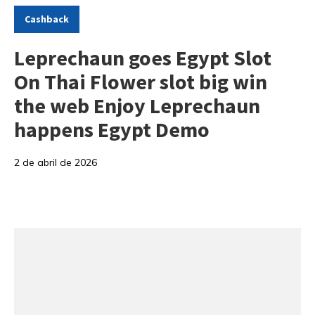
Categorias:
Cashback
Leprechaun goes Egypt Slot
On Thai Flower slot big win
the web Enjoy Leprechaun
happens Egypt Demo
2 de abril de 2026