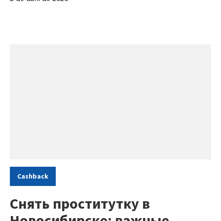
Categorias:
Cashback
Снять проститутку в
Новосибирске: важные